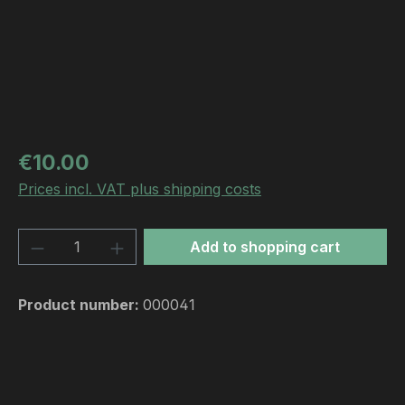
Regular price:
€10.00
Prices incl. VAT plus shipping costs
Product Quantity: Enter the desired amou
Add to shopping cart
Product number:
000041