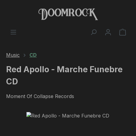
Skip to main content
Shop
Music
CD
Red Apollo - Marche Funebre
CD
Moment Of Collapse Records
Skip image gallery